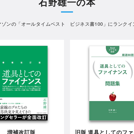
石野雄一の本
マゾンの「
オールタイムベスト ビジネス書100
」にランクイ
増補改訂版
旧版 道具としてのフ