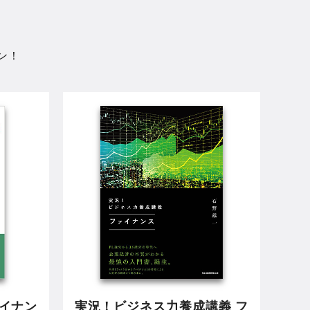
ン！
ァイナン
実況！ビジネス力養成講義 フ