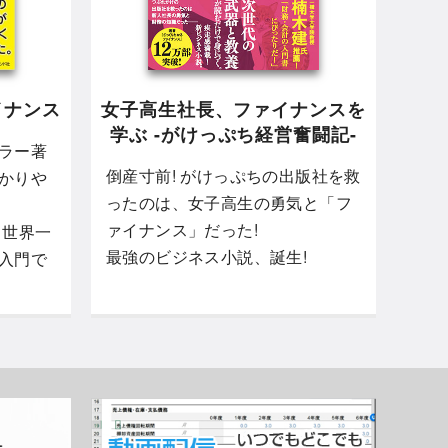
イナンス
女子高生社長、ファイナンスを
学ぶ -がけっぷち経営奮闘記-
ラー著
倒産寸前! がけっぷちの出版社を救
かりや
ったのは、女子高生の勇気と「フ
ァイナンス」だった!
 世界一
最強のビジネス小説、誕生!
入門で