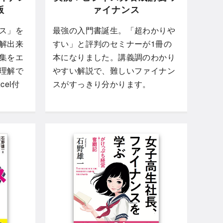
版
ァイナンス
ス」を
最強の入門書誕生。「超わかりや
解出来
すい」と評判のセミナーが1冊の
集をエ
本になりました。講義調のわかり
理解で
やすい解説で、難しいファイナン
el付
スがすっきり分かります。