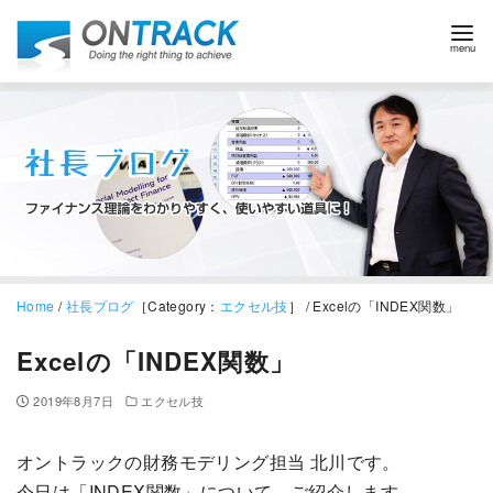
Home
/
社長ブログ
［Category：
エクセル技
］ / Excelの「INDEX関数」
Excelの「INDEX関数」
2019年8月7日
エクセル技
オントラックの財務モデリング担当 北川です。
今日は「INDEX関数」について、ご紹介します。