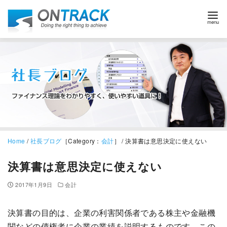
Home
/
社長ブログ
［Category：
会計
］ / 決算書は意思決定に使えない
決算書は意思決定に使えない
2017年1月9日
会計
決算書の目的は、企業の利害関係者である株主や金融機
関などの債権者に企業の業績を説明するものです。この