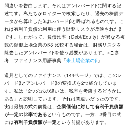
間違いを告白します。それはアンレバードβに関する記
述です。私たちがロイターで検索したり、過去の株価デ
ータから算出したβはレバードβと呼ばれるものです。こ
れは有利子負債の利用に伴う財務リスクが反映されたβ
です。したがって、負債比率（Debt/Equity）が異なる複
数の類似上場企業のβを比較する場合は、財務リスクを
除去したアンレバードβを使う必要があります。※ご参
考 ファイナンス用語事典「
未上場企業のβ
」
道具としてのファイナンス（144ページ）では、このレ
バードβとアンレバードβの変換式を2つ紹介していま
す。私は「2つの式の違いは、税率を考慮するどうかに
ある」と説明しています。それは間違いだったのです。
実は最初の式の前提は、
企業価値に対して有利子負債額
が一定の比率である
というものです。一方、2番目の式
には
有利子負債額が一定
という前提があります。