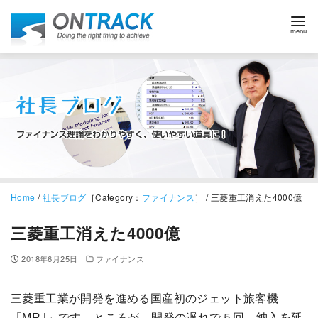
Home
/
社長ブログ
［Category：
ファイナンス
］ / 三菱重工消えた4000億
三菱重工消えた4000億
2018年6月25日
ファイナンス
三菱重工業が開発を進める国産初のジェット旅客機
「MRJ」です。ところが、開発の遅れで５回、納入を延