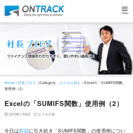
Home
/
社長ブログ
［Category：
エクセル技
］ / Excelの「SUMIFS関数」
使用例（2）
Excelの「SUMIFS関数」使用例（2）
2019年1月9日
エクセル技
今日は
前回
に引き続き「SUMIFS関数」の使用例につい