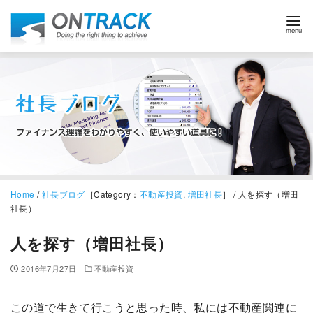
Home
/
社長ブログ
［Category：
不動産投資
,
増田社長
］ / 人を探す（増田
社長）
人を探す（増田社長）
2016年7月27日
不動産投資
この道で生きて行こうと思った時、私には不動産関連に