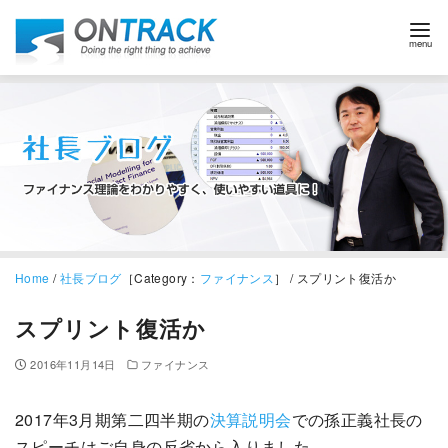
Home
/
社長ブログ
［Category：
ファイナンス
］ / スプリント復活か
スプリント復活か
2016年11月14日
ファイナンス
2017年3月期第二四半期の
決算説明会
での孫正義社長の
スピーチはご自身の反省から入りました。