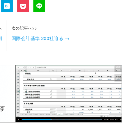
へ
次の記事へ>>
例
国際会計基準 200社迫る
→