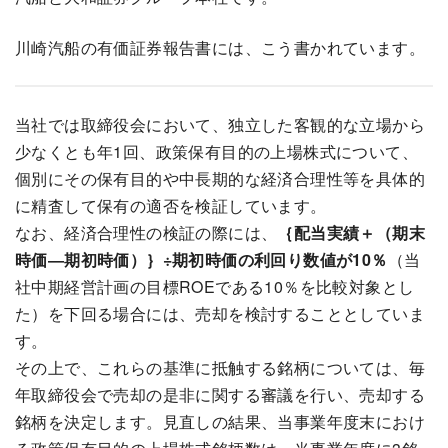
川崎汽船の有価証券報告書には、こう書かれています。
当社では取締役会において、独立した客観的な立場から
少なくとも年1回、政策保有目的の上場株式について、
個別にその保有目的や中長期的な経済合理性等を具体的
に精査して保有の適否を検証しています。
なお、経済合理性の検証の際には、
｛配当実績＋（期末
時価―期初時価）｝÷期初時価の利回り数値が10％
（当
社中期経営計画の目標ROEである10％を比較対象とし
た）を下回る場合には、売却を検討することとしていま
す。
その上で、これらの基準に抵触する銘柄については、毎
年取締役会で売却の是非に関する審議を行い、売却する
銘柄を決定します。見直しの結果、当事業年度末におけ