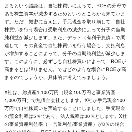
まるという議論は、自社株買いによって、ROEの分母で
ある株主資本が減少するためというところから来ていま
す。ただ、厳密に言えば、手元現金を取り崩して、自社
株買いを行う場合は受取利息の減少によって分子の当期
純利益が減少します。また、デット（有利子負債）で調
達して、その資金で自社株買いを行う場合も、支払利息
が増加することによって、分子の当期純利益が減少しま
す。このように、必ずしも自社株買いによって、ROEが
高まるとは限りません。ではどのような場合にROEが高
まるのでしょうか。具体的に考えてみましょう。
X社は、総資産1,100万円（現金100万円と事業資産
1,000万円）で無借金会社とします。X社が手元現金100
万円で自社株買いを実施することにしました。手元現金
の預金利率は5％であり、法人税率は30％とします。X社
の事業資産利益率（＝営業利益/事業資産）が8％の場合
と2％の場合に、ROEがどのように変化するか、シミュ