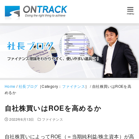
Home
/
社長ブログ
［Category：
ファイナンス
］ / 自社株買いはROEを高
めるか
自社株買いはROEを高めるか
2022年6月13日
ファイナンス
自社株買いによってROE（＝当期純利益/株主資本）が高