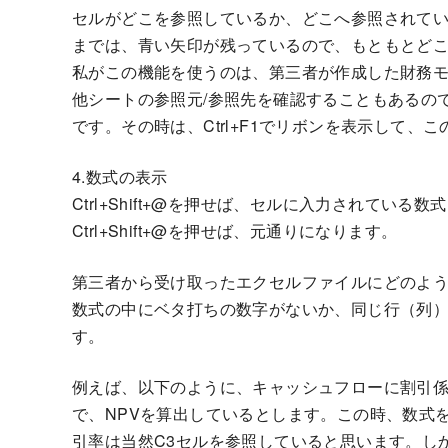
セルがどこを参照しているか、どこへ参照されて
までは、青い矢印が残っているので、もともとど
私がこの機能を使うのは、第三者が作成した財務
他シートの参照元/参照先を確認することもあるの
です。その時は、Ctrl+F1でリボンを表示して、
4.数式の表示
Ctrl+Shift+@を押せば、セルに入力されてい
Ctrl+Shift+@を押せば、元通りになります。
第三者から受け取ったエクセルファイルにどのよ
数式の中にベタ打ちの数字がないか、同じ行（列
す。
例えば、以下のように、キャッシュフローに割引
で、NPVを算出しているとします。この時、数式
引率は当然C3セルを参照していると思います。しかし、