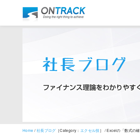
Home
/
社長ブログ
［Category：
エクセル技
］ / Excelの「数式