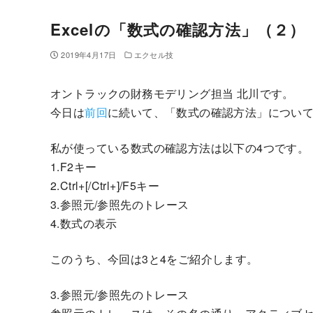
Excelの「数式の確認方法」（２）
2019年4月17日
エクセル技
オントラックの財務モデリング担当 北川です。
今日は
前回
に続いて、「数式の確認方法」につい
私が使っている数式の確認方法は以下の4つです。
1.F2キー
2.Ctrl+[/Ctrl+]/F5キー
3.参照元/参照先のトレース
4.数式の表示
このうち、今回は3と4をご紹介します。
3.参照元/参照先のトレース