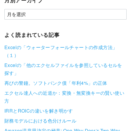
月別アーカイブ
よく読まれている記事
Excelの「ウォーターフォールチャートの作成方法」
（１）
Excelの「他のエクセルファイルを参照しているセルを
探す」
再びの警鐘。ソフトバンク債「年利4%」の正体
エクセル達人への近道か：変換・無変換キーの賢い使い
方
IRRとROICの違いを解き明かす
財務モデルにおける色分けルール
Amazon流意思決定の極意: One-Way DoorとTwo-Way