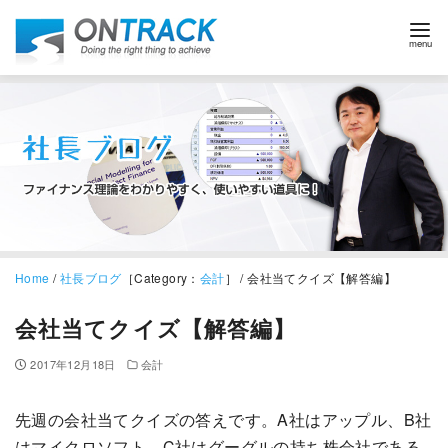
Home
/
社長ブログ
［Category：
会計
］ / 会社当てクイズ【解答編】
会社当てクイズ【解答編】
2017年12月18日
会計
先週の会社当てクイズの答えです。A社はアップル、B社
はマイクロソフト、C社はグーグルの持ち株会社である