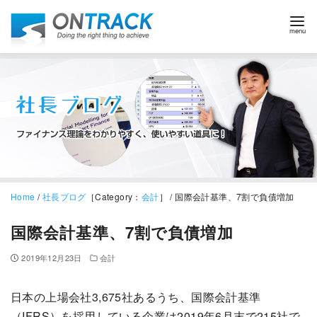
Home
/
社長ブログ
［Category：
会計
］ / 国際会計基準、7割で負債増加
国際会計基準、7割で負債増加
2019年12月23日
会計
日本の上場会社3,675社あるうち、国際会計基準
（IFRS）を採用している企業は2019年6月末で215社で