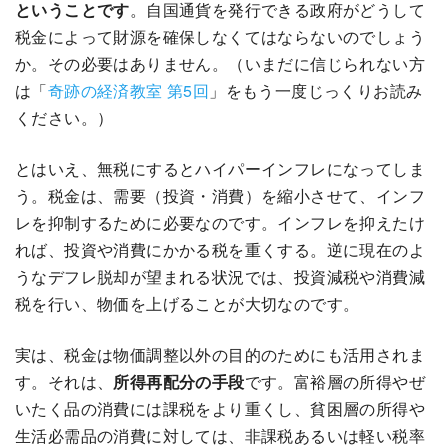
ということです
。自国通貨を発行できる政府がどうして
税金によって財源を確保しなくてはならないのでしょう
か。その必要はありません。（いまだに信じられない方
は「
奇跡の経済教室 第5回
」をもう一度じっくりお読み
ください。）
とはいえ、無税にするとハイパーインフレになってしま
う。税金は、需要（投資・消費）を縮小させて、インフ
レを抑制するために必要なのです。インフレを抑えたけ
れば、投資や消費にかかる税を重くする。逆に現在のよ
うなデフレ脱却が望まれる状況では、投資減税や消費減
税を行い、物価を上げることが大切なのです。
実は、税金は物価調整以外の目的のためにも活用されま
す。それは、
所得再配分の手段
です。富裕層の所得やぜ
いたく品の消費には課税をより重くし、貧困層の所得や
生活必需品の消費に対しては、非課税あるいは軽い税率