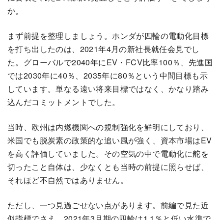
か。
まず前提を整理しましょう。ホンダが四輪の電動化目標
を打ち出したのは、2021年4月の新社長就任会見でし
た。グローバルで2040年にEV・FCV比率100％、先進国
では2030年に40％、2035年に80％という中間目標も示
しています。単なる遠い将来目標ではなく、かなり踏み
込んだコミットメントでした。
当時、欧州は内燃機関への規制強化を鮮明にしており、
米国でも脱炭素の政策的な追い風が強く、資本市場はEV
を高く評価していました。その空気の中で電動化に舵を
切ったこと自体は、少なくとも当時の前提に照らせば、
それほど不自然ではありません。
ただし、一つ見過ごせない点があります。前編で見た近
似指標でさえ、2021年3月期の四輪は1.1％と低い水準で