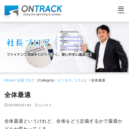
Home
/
社長ブログ
［Category：
ビジネス
,
コラム
］ / 全体最適
全体最適
2010年3月14日
ビジネス
全体最適というけれど、全体をどう定義するかで最適か
どうか変わってくる。