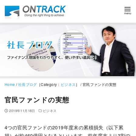
Home
/
社長ブログ
［Category：
ビジネス
］ / 官民ファンドの実態
官民ファンドの実態
2019年11月18日
ビジネス
4つの官民ファンドの2019年度末の累積損失（以下累
損）が約460億円となるといいます。前年度末より3割の