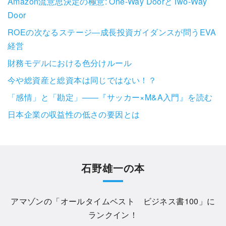
Amazon流意思決定の極意: One-Way DoorとTwo-Way
Door
ROEの次なるステージ―成長投資ガイダンスが問うEVA
経営
財務モデルにおける色分けルール
今や総資産と総資本は同じではない！？
「感情」と「勘定」——『サッカー×M&A入門』を読む
日本企業の収益性の低さの要因とは
石野雄一の本
アマゾンの「
オールタイムベスト ビジネス書100
」に
ランクイン！