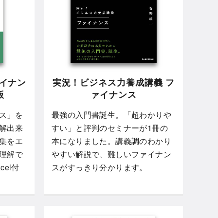
ァイナン
実況！ビジネス力養成講義 フ
版
ァイナンス
ス」を
最強の入門書誕生。「超わかりや
解出来
すい」と評判のセミナーが1冊の
集をエ
本になりました。講義調のわかり
理解で
やすい解説で、難しいファイナン
el付
スがすっきり分かります。