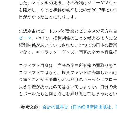
した。マイケルの死後、その権利はソニーATVミ
を開始し、やっと和解が成立したのが2017年と
日がかかったことになります。
矢沢永吉はビートルズが音楽とビジネスの両方を
ピー？
」の中で、権利関係のことを考えるように
権利関係があいまいにされた、かつての日本の音
でなく、キャラクターグッズ、写真のネガや肖像
スウィフト自身は、自分の楽曲所有権の買取りを
スウィフトではなく、投資ファンドに売却したわ
金額とこれから楽曲がどれだけのキャッシュフロ
大きな差があったのではないでしょうか。自分の
もポールたちと同じ過ちを繰り返してしまったと
※参考文献「
会計の世界史（日本経済新聞出版社、