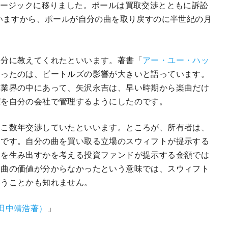
ュージックに移りました。ポールは買取交渉とともに訴訟
いいますから、ポールが自分の曲を取り戻すのに半世紀の月
自分に教えてくれたといいます。著書「
アー・ユー・ハッ
なったのは、ビートルズの影響が大きいと語っています。
楽業界の中にあって、矢沢永吉は、早い時期から楽曲だけ
権を自分の会社で管理するようにしたのです。
ここ数年交渉していたといいます。ところが、所有者は、
けです。自分の曲を買い取る立場のスウィフトが提示する
ーを生み出すかを考える投資ファンドが提示する金額では
楽曲の価値が分からなかったという意味では、スウィフト
いうことかも知れません。
田中靖浩著）
」