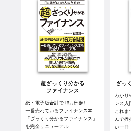
超ざっくり分かる
ざっ
ファイナンス
わかり
紙・電子版合計で16万部超!
ンス入
一番売れているファイナンス本
これま
「ざっくり分かるファイナンス」
んで挫
を完全リニューアル
い一冊