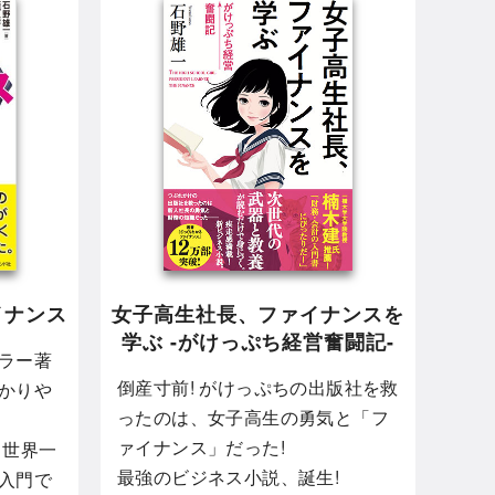
イナンス
女子高生社長、ファイナンスを
学ぶ -がけっぷち経営奮闘記-
ラー著
倒産寸前! がけっぷちの出版社を救
かりや
ったのは、女子高生の勇気と「フ
ァイナンス」だった!
 世界一
最強のビジネス小説、誕生!
入門で