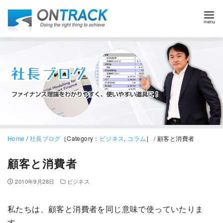
Home
/
社長ブログ
［Category：
ビジネス
,
コラム
］ / 顧客と消費者
顧客と消費者
2010年9月28日
ビジネス
私たちは、顧客と消費者を同じ意味で使っていたりま
す。