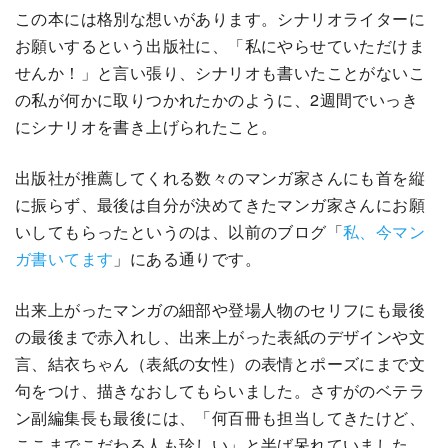
この本には格別な想いがあります。シナリオライターに
お願いするという出版社に、「私にやらせていただけま
せんか！」と言い張り、シナリオも書いたことがないこ
の私が何かに取りつかれたかのように、2週間でいっき
にシナリオを書き上げられたこと。
出版社が推薦してくれる数々のマンガ家さんにも首を縦
に振らず、最後は自分が決めてきたマンガ家さんにお願
いしてもらったというのは、以前のブログ「
私、今マン
ガ書いてます
」にある通りです。
出来上がったマンガの細部や登場人物のセリフにも最後
の最後まで赤入れし、出来上がった表紙のデザインや文
言、結衣ちゃん（表紙の女性）の表情とポーズにまで文
句をつけ、描きなおしてもらいました。さすがのベテラ
ン副編集長も最後には、「何百冊も担当してきたけど、
ここまでこだわる人も珍しい」と半ば呆れていました。