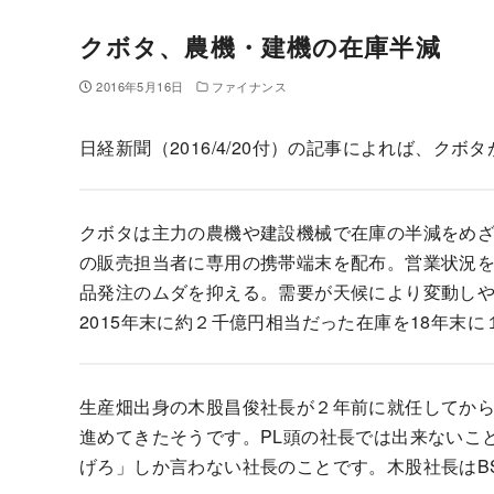
クボタ、農機・建機の在庫半減
2016年5月16日
ファイナンス
日経新聞（2016/4/20付）の記事によれば、ク
クボタは主力の農機や建設機械で在庫の半減をめざ
の販売担当者に専用の携帯端末を配布。営業状況
品発注のムダを抑える。需要が天候により変動し
2015年末に約２千億円相当だった在庫を18年末
生産畑出身の木股昌俊社長が２年前に就任してか
進めてきたそうです。PL頭の社長では出来ないこ
げろ」しか言わない社長のことです。木股社長はB