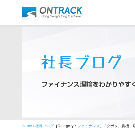
Home
/
社長ブログ
［Category：
ファイナンス
］ / クボタ、農機