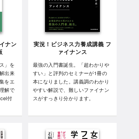
ァイナン
実況！ビジネス力養成講義 フ
版
ァイナンス
ス」を
最強の入門書誕生。「超わかりや
解出来
すい」と評判のセミナーが1冊の
集をエ
本になりました。講義調のわかり
理解で
やすい解説で、難しいファイナン
el付
スがすっきり分かります。