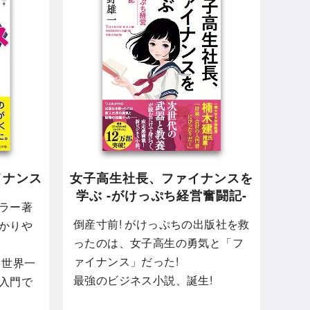
イナンス
女子高生社長、ファイナンスを
学ぶ -がけっぷち経営奮闘記-
ラー著
倒産寸前! がけっぷちの出版社を救
かりや
ったのは、女子高生の勇気と「フ
ァイナンス」だった!
 世界一
最強のビジネス小説、誕生!
入門で