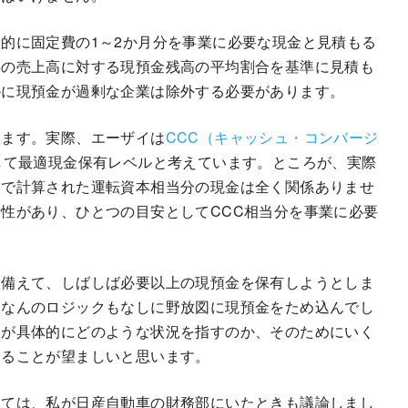
的に固定費の1～2か月分を事業に必要な現金と見積もる
年の売上高に対する現預金残高の平均割合を基準に見積も
かに現預金が過剰な企業は除外する必要があります。
ります。実際、エーザイは
CCC（キャッシュ・コンバージ
して最適現金保有レベルと考えています。ところが、実際
トで計算された運転資本相当分の現金は全く関係ありませ
性があり、ひとつの目安としてCCC相当分を事業に必要
に備えて、しばしば必要以上の現預金を保有しようとしま
、なんのロジックもなしに野放図に現預金をため込んでし
」が具体的にどのような状況を指すのか、そのためにいく
することが望ましいと思います。
いては、私が日産自動車の財務部にいたときも議論しまし