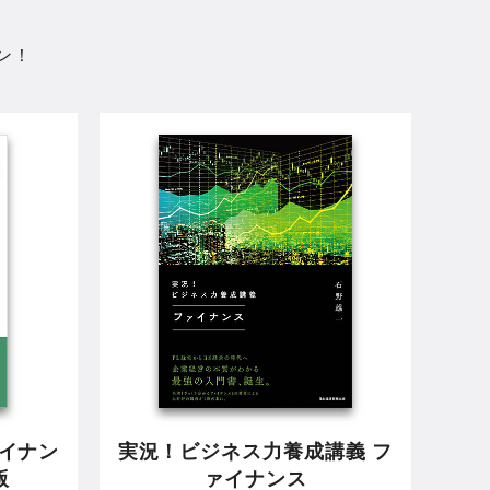
ン！
ァイナン
実況！ビジネス力養成講義 フ
版
ァイナンス