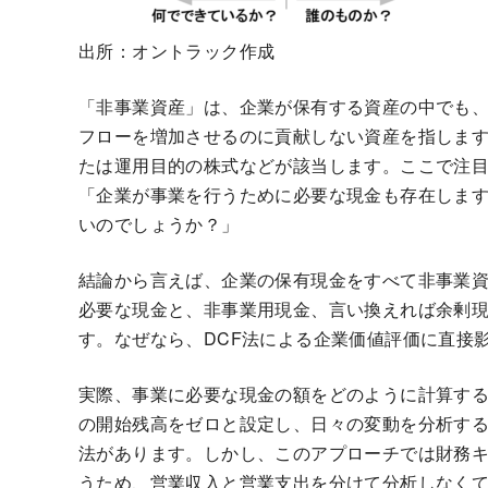
出所：オントラック作成
「非事業資産」は、企業が保有する資産の中でも
フローを増加させるのに貢献しない資産を指しま
たは運用目的の株式などが該当します。ここで注
「企業が事業を行うために必要な現金も存在しま
いのでしょうか？」
結論から言えば、企業の保有現金をすべて非事業
必要な現金と、非事業用現金、言い換えれば余剰
す。なぜなら、DCF法による企業価値評価に直接
実際、事業に必要な現金の額をどのように計算す
の開始残高をゼロと設定し、日々の変動を分析す
法があります。しかし、このアプローチでは財務
うため、営業収入と営業支出を分けて分析しなく