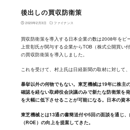
後出しの買収防衛策
2020年2月3日
ファイナンス
買収防衛策を導入する日本企業の数は2008年を
上世彰氏が関与する企業からTOB（株式公開買い
の買収防衛策を導入しました。
これを受けて、村上氏は日経新聞の取材に対して
暴挙以外の何物でもない。東芝機械は19年に株主
確認を経ない取締役会決議のみで新たな防衛策を
を大幅に低下させることが可能になる。日本の資
東芝機械とは13通の書簡送付や5回の面談を通じ
（ROE）の向上を提案してきた。