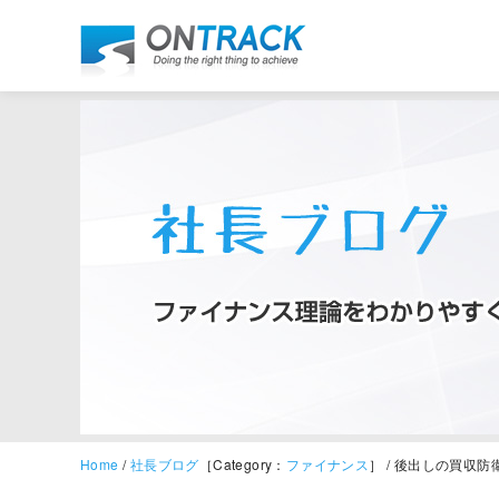
Home
/
社長ブログ
［Category：
ファイナンス
］ / 後出しの買収防