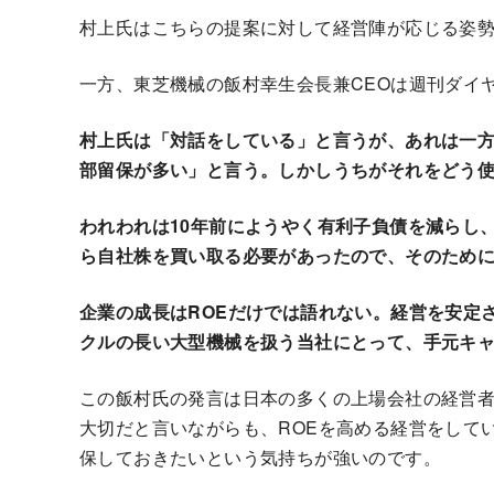
村上氏はこちらの提案に対して経営陣が応じる姿
一方、東芝機械の飯村幸生会長兼CEOは週刊ダイ
村上氏は「対話をしている」と言うが、あれは一
部留保が多い」と言う。しかしうちがそれをどう
われわれは10年前にようやく有利子負債を減らし
ら自社株を買い取る必要があったので、そのため
企業の成長はROEだけでは語れない。経営を安定
クルの長い大型機械を扱う当社にとって、手元キ
この飯村氏の発言は日本の多くの上場会社の経営者
大切だと言いながらも、ROEを高める経営をして
保しておきたいという気持ちが強いのです。