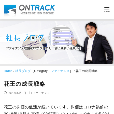
Home
/
社長ブログ
［Category：
ファイナンス
］ / 花王の成長戦略
花王の成長戦略
2022年5月2日
ファイナンス
花王の株価の低迷が続いています。株価はコロナ禍前の
2018年10月の高値（9387円）の▲44%マイナスの5,231