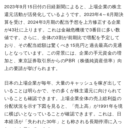
2023年9月15日付の日経新聞によると、上場企業の株主
還元活動が活発化しているようです。2023年4～6月期決
算を受け、2024年3月期の配当予想を上方修正する企業
が43社に上ります。これは金融危機後で3番目に多い数
値です。さらに、全体の3割が前期比で増配を予定して
おり、その配当総額は驚くべき15兆円と過去最高の見通
しとなっています。この背景には、企業の手元資金の増
加と、東京証券取引所からのPBR（株価純資産倍率）向
上の要請が挙げられます。
日本の上場企業が毎年、大量のキャッシュを稼ぎ出して
いることは明らかで、その多くが株主還元に向けられて
いることも確認できます。上場企業全体の売上総利益の
分配状況を示す下図を見ると、「売上高」が1991年を境
に横ばいとなっていることが確認できます。これは、日
本経済が「失われた30年」とも称される長期停滞に入っ