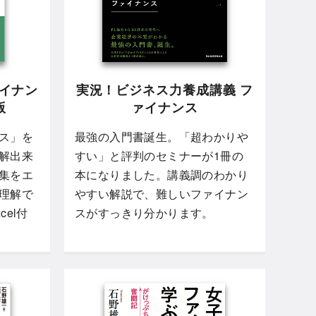
ァイナン
実況！ビジネス力養成講義 フ
版
ァイナンス
ス」を
最強の入門書誕生。「超わかりや
解出来
すい」と評判のセミナーが1冊の
集をエ
本になりました。講義調のわかり
理解で
やすい解説で、難しいファイナン
el付
スがすっきり分かります。