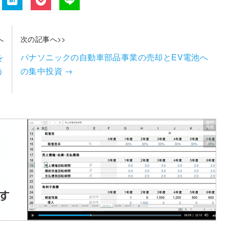
へ
次の記事へ>>
を
パナソニックの自動車部品事業の売却とEV電池へ
う
の集中投資
→