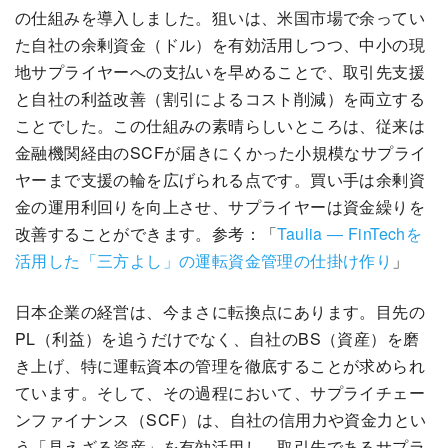
の仕組みを導入しました。狙いは、米国市場で余ってい
た自社の余剰資金（ドル）を有効活用しつつ、中小の現
地サプライヤーへの支払いを早めることで、取引先支援
と自社の利益改善（割引によるコスト削減）を両立する
ことでした。この仕組みの素晴らしいところは、従来は
金融機関経由のSCFが届きにくかった小規模なサプライ
ヤーまで支援の輪を広げられる点です。買い手は余剰資
金の運用利回りを向上させ、サプライヤーは資金繰りを
改善することができます。参考：「
Taulia ― FinTechを
活用した「三方よし」の運転資金管理の仕掛け作り
」
日本企業の経営は、今まさに転換点にあります。目先の
PL（利益）を追うだけでなく、自社のBS（資産）を磨
き上げ、特に運転資本の管理を徹底することが求められ
ています。そして、その過程において、サプライチェー
ンファイナンス（SCF）は、自社の信用力や資金力とい
う「見えざる資産」を有効活用し、取引先であるサプラ