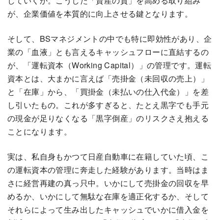
していくか。こうした「資産の質」を高める取り組み
が、企業価値を本質的に向上させる鍵となります。
そして、BSマネジメントの中でも特に即効性があり、企
業の「血液」とも言えるキャッシュフローに直結するの
が、「運転資本（Working Capital）」の管理です。運転
資本とは、大まかに言えば「売掛金（未回収の売上）」
と「在庫」から、「買掛金（未払いの仕入代金）」を差
し引いたもの。これが多すぎると、たとえ黒字でも手元
の現金が足りなくなる「黒字倒産」のリスクさえ抱える
ことになります。
実は、私自身もかつて日産自動車に在籍していた頃、こ
の運転資本の管理に奔走した経験があります。当時はま
さに経営再建の真っ只中。いかにして売掛金の回収を早
めるか、いかにして無駄な在庫を適正化するか、そして
それらによって生み出したキャッシュでいかに借入金を