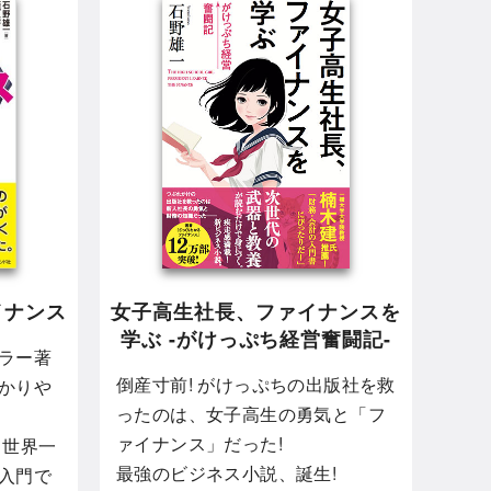
イナンス
女子高生社長、ファイナンスを
学ぶ -がけっぷち経営奮闘記-
ラー著
倒産寸前! がけっぷちの出版社を救
かりや
ったのは、女子高生の勇気と「フ
ァイナンス」だった!
 世界一
最強のビジネス小説、誕生!
入門で