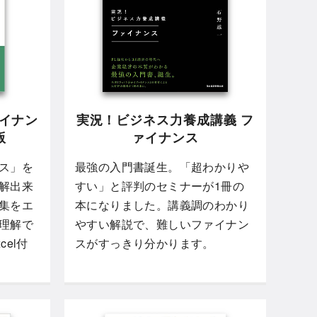
ァイナン
実況！ビジネス力養成講義 フ
版
ァイナンス
ス」を
最強の入門書誕生。「超わかりや
解出来
すい」と評判のセミナーが1冊の
集をエ
本になりました。講義調のわかり
理解で
やすい解説で、難しいファイナン
el付
スがすっきり分かります。