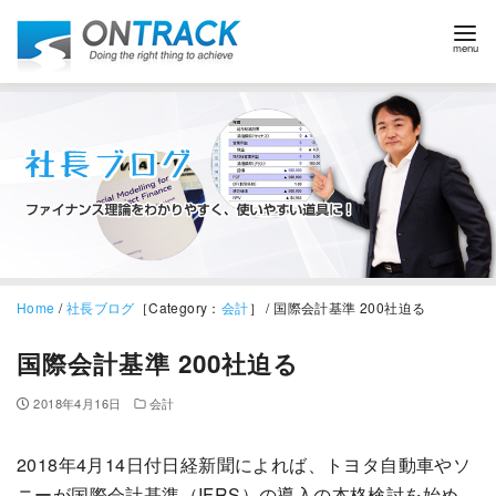
Home
/
社長ブログ
［Category：
会計
］ / 国際会計基準 200社迫る
国際会計基準 200社迫る
2018年4月16日
会計
2018年4月14日付日経新聞によれば、トヨタ自動車やソ
ニーが国際会計基準（IFRS）の導入の本格検討を始め、