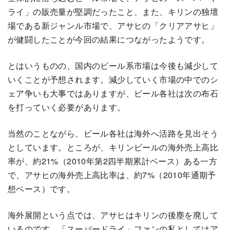
ライ」の販売量が堅調だったこと、また、キリンの独壇
場である新ジャンル市場で、アサヒの「クリアアサヒ」
が健闘したことが今回の結果につながったようです。
とはいうものの、国内のビール系市場は今後も減少して
いくことが予想されます。減少していく市場の中でのシ
ェア争いも大事ではありますが、ビール各社は次の布石
を打っていく必要があります。
当然のことながら、ビール各社は海外へ活路を見出そう
としています。ところが、キリンビールの海外売上高比
率が、約21%（2010年第2四半期累計ベース）ある一方
で、アサヒの海外売上高比率は、約7%（2010年通期予
想ベース）です。
海外展開という点では、アサヒはキリンの後塵を廃して
いるのです。「スーパードライ」ファンの私としてはア