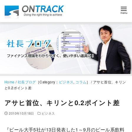
Home
/
社長ブログ
［Category：
ビジネス
,
コラム
］ / アサヒ首位、キリン
と0.2ポイント差
アサヒ首位、キリンと0.2ポイント差
2010年10月18日
ビジネス
『ビール大手5社が13日発表した1～9月のビール系飲料