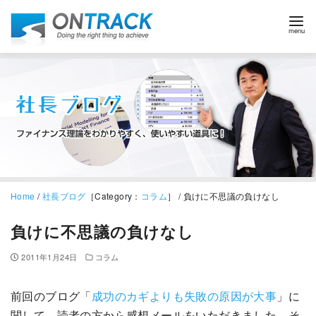
Home
/
社長ブログ
［Category：
コラム
］ / 負けに不思議の負けなし
負けに不思議の負けなし
2011年1月24日
コラム
前回のブログ「
成功のカギよりも失敗の原因が大事
」に
関して、読者の方から感想メールをいただきました。そ