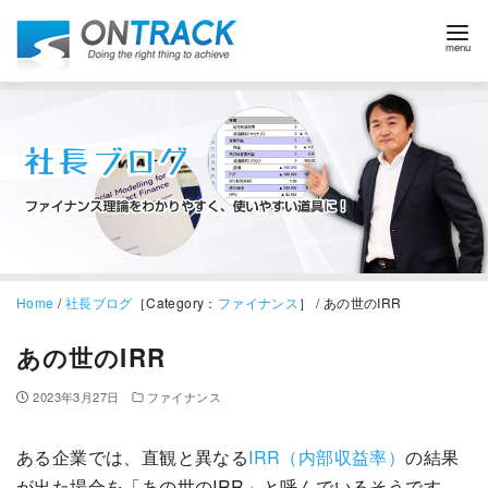
Home
/
社長ブログ
［Category：
ファイナンス
］ / あの世のIRR
あの世のIRR
2023年3月27日
ファイナンス
ある企業では、直観と異なる
IRR（内部収益率）
の結果
が出た場合を「あの世のIRR」と呼んでいるそうです。