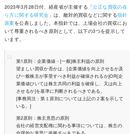
2023年3月28日付、経産省が主催する「
公正な買収の在
り方に関する研究会
」は、敵対的買収などに関する
指針
原案
を公表しました。本指針では、上場会社の買収にお
いて尊重されるべき原則として、以下の3つを提示して
います。
第1原則：企業価値・[一般]株主利益の原則
望ましい買収か否かは、[企業価値を向上させるか及
び一般株主が享受すべき利益が確保されるか]OR[企
業価値ひいては株主共同の利益を確保し、又は向上
させるか]を基準に判断されるべきである。
[事務局注：第１原則については上記の２案を示して
いる。]
第2原則：株主意思の原則
会社の経営支配権に関わる事項については、株主の
合理的な意思に依拠すべきである。