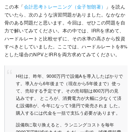
この本「
会計思考トレーニング（金子智朗著）
」を読ん
でいたら、次のような演習問題がありました。なかなか
骨のある問題だと思います。今回は、ぜひこの問題を自
力で解いてみてください。本の中では、IRRを求めて、
ハードルレートと比較せずに、その水準の高さから投資
すべきとしていました。ここでは、ハードルレートを8%
とした場合のNPVとIRRを両方求めてみてください。
H社は、昨年、9000万円で設備Aを導入したばかりで
す。導入から6年後まで（現在から5年後まで）使っ
て、売却する予定です。その売却額は800万円の見
込みです。 ところが、消費電力が大幅に少なくて済
む設備Bが、今年になって1億円で発売されま した。
購入するには代金を一括で支払う必要があります。
設備Bに取り換えると、ランニングコストを毎年
2000万円削減できます。ただ、一方で、減価償却費