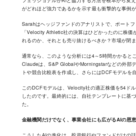
フェッショナルがAIと協力する方法を根本から変え
がどれほど強力であるかを示す最も衝撃的な事例が
Sarahはヘッジファンドのアナリストで、ポート
「Velocity Athletic社の決算はひどかっ
れるのか、それとも売り抜けるべきか？市場が閉
通常なら、このような分析には4～5時間かかるところ
Claudeは、S&P GlobalやMorningsta
トや競合比較表を作成し、さらにはDCFモデルを
このDCFモデルは、Velocity社の適正株価を5
したのです。最終的には、自社テンプレートに基
た。
金融機関だけでなく、事業会社にも広がるAIの恩
こうしたAIの進化は、投資銀行やファンドだけの話