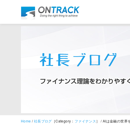
Home
/
社長ブログ
［Category：
ファイナンス
］ / AIは金融の世