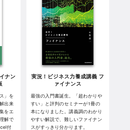
ァイナン
実況！ビジネス力養成講義 フ
版
ァイナンス
ス」を
最強の入門書誕生。「超わかりや
解出来
すい」と評判のセミナーが1冊の
集をエ
本になりました。講義調のわかり
理解で
やすい解説で、難しいファイナン
el付
スがすっきり分かります。