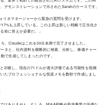
る、業界で初めての統合されたAIシステムです。このAI
、デモンストレーションで示されたSarahのケースです。
フォリオマネージャーから緊急の質問を受けます。
たのに株価が17%も上昇している。この上昇は新しい戦略で正当化さ
まる前に答えが必要だ。」
、Claudeはこれを30分未満で完了させました。
rなどの外部データと、社内資料を横断的に検索、分析し、株価チャー
自動で生成してしまったのです。
4ドルと示唆し、現在の71ドルが過大評価である可能性を指摘
づいたプロフェッショナルな投資メモを数秒で作成しまし
恵
ではありません。むしろ、M\&A戦略や新規事業の評価な