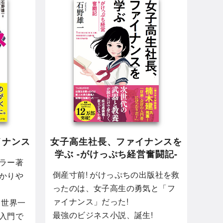
イナンス
女子高生社長、ファイナンスを
学ぶ -がけっぷち経営奮闘記-
ラー著
倒産寸前! がけっぷちの出版社を救
かりや
ったのは、女子高生の勇気と「フ
ァイナンス」だった!
 世界一
最強のビジネス小説、誕生!
入門で