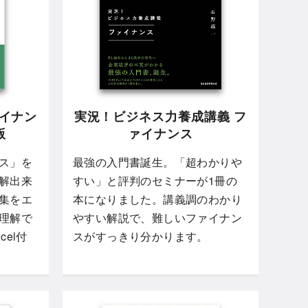
ァイナン
実況！ビジネス力養成講義 フ
版
ァイナンス
ス」を
最強の入門書誕生。「超わかりや
解出来
すい」と評判のセミナーが1冊の
集をエ
本になりました。講義調のわかり
理解で
やすい解説で、難しいファイナン
el付
スがすっきり分かります。