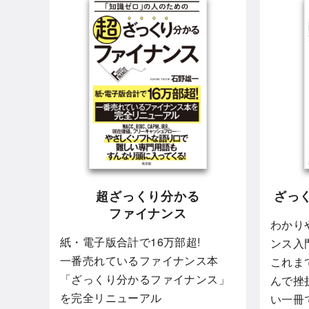
超ざっくり分かる
ざっ
ファイナンス
わかり
紙・電子版合計で16万部超!
ンス入
一番売れているファイナンス本
これま
「ざっくり分かるファイナンス」
んで挫
を完全リニューアル
い一冊